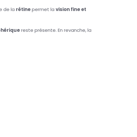
e de la
rétine
permet la
vision fine et
phérique
reste présente. En revanche, la