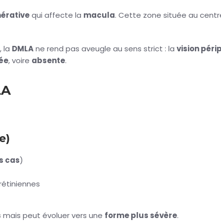
érative
qui affecte la
macula
. Cette zone située au centr
, la
DMLA
ne rend pas aveugle au sens strict : la
vision péri
ée
, voire
absente
.
LA
e)
s cas
)
rétiniennes
s
mais peut évoluer vers une
forme plus sévère
.