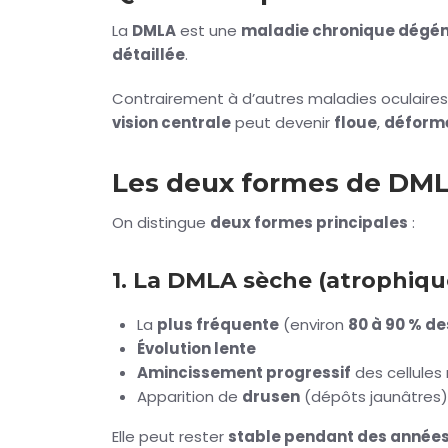
La
DMLA
est une
maladie chronique dégén
détaillée
.
Contrairement à d’autres maladies oculaires
vision centrale
peut devenir
floue
,
déform
Les deux formes de DM
On distingue
deux formes principales
:
1. La DMLA sèche (atrophiqu
La
plus fréquente
(environ
80 à 90 % de
Évolution lente
Amincissement progressif
des cellules 
Apparition de
drusen
(dépôts jaunâtres)
Elle peut rester
stable pendant des année