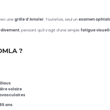
avec une
grille d’Amsler
. Toutefois, seul un
examen ophtal
rdivement
, pensant qu’il s’agit d’une simple
fatigue visuell
 DMLA ?
liaux
ière solaire
ovasculaires
65 ans
.