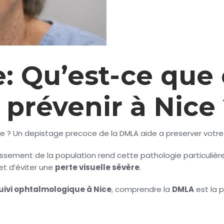
 Qu’est-ce que c
prévenir à Nice 
le ? Un depistage precoce de la DMLA aide a preserver votre
eillissement de la population rend cette pathologie particuli
et d’éviter une
perte visuelle sévère
.
suivi ophtalmologique à Nice
, comprendre la
DMLA
est la 